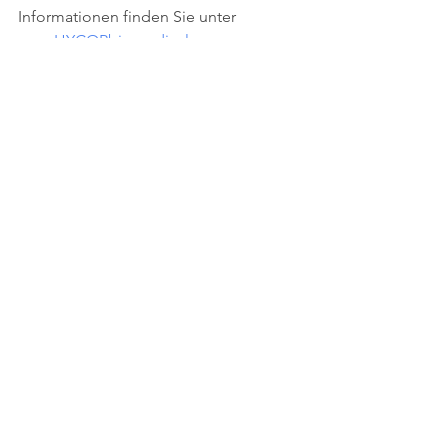
Informationen finden Sie unter 
www.HYCORbiomedical.com.  
Medienkontakt:
Ashley Cohen
Syneos Health
Ashley.Cohen@SyneosHealth.com
310-309-1011
HYCOR
Biomedical
FDA510k
FDA
clearnace
Modern
Allergy Testing
NOVEOS
2018
Alle ansehen
Aktuelle Beiträge