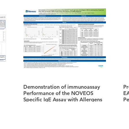
Demonstration of immunoassay
Pr
Performance of the NOVEOS
EA
Specific IgE Assay with Allergens
Pe
D001 (D. pteronyssinus, House
St
Dust Mite), E001 (Cat Dander),
G006 (Timothy Grass), F013
(Peanut), and W006