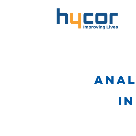
Anal
I