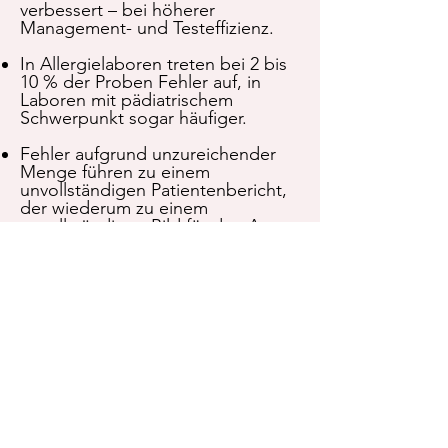
verbessert – bei höherer
Management- und Testeffizienz.
In Allergielaboren treten bei 2 bis
10 % der Proben Fehler auf, in
Laboren mit pädiatrischem
Schwerpunkt sogar häufiger.
Fehler aufgrund unzureichender
Menge führen zu einem
unvollständigen Patientenbericht,
der wiederum zu einem
unvollständigen Bild für den Arzt
führt.
Tests müssen von Ärzten und
Laboranten seltener priorisiert
werden.
Es sind weniger zusätzliche
Besuche in der Praxis erforderlich,
die zu einem Produktivitätsverlust
führen.
Patienten und Eltern kann häufig