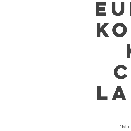
Eu
Ko
C
La
​Nati