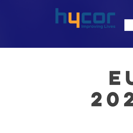
E
202