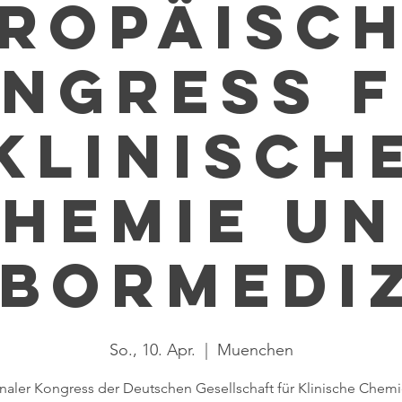
ropäisc
ngress 
Klinisch
hemie u
bormedi
So., 10. Apr.
  |  
Muenchen
onaler Kongress der Deutschen Gesellschaft für Klinische Chem