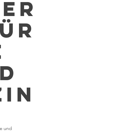
her
für
e
nd
zin
ie und