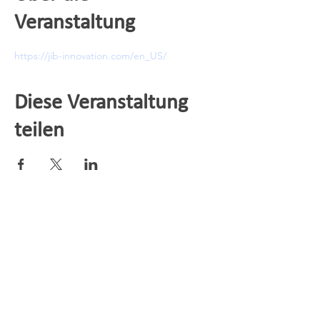
Veranstaltung
https://jib-innovation.com/en_US/
Diese Veranstaltung
teilen
© 2026 HYCOR Biomedical / Alle Rechte
vorbehalten / Internationaler Datenschutz /
US-Datenschutz /
info@hycorbiomedical.com