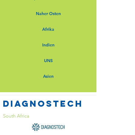
Naher Osten
Afrika
Indien
UNS
Asien
Diagnostech
South Africa