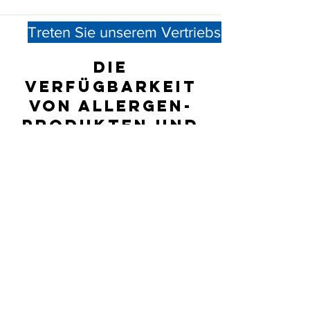
Treten Sie unserem Vertriebsnetz bei
Die
Verfügbarkeit
von Allergen-
Produkten und
NOVEOS-Systemen
an allen
Standorten kann
nicht garantiert
werden; Bitte
erkundigen Sie
sich direkt bei
dem
aufgeführten