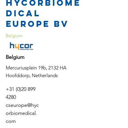
Hycorbiome
dical
Europe BV
Belgium
Belgium
Mercuriusplein 19b, 2132 HA
Hoofddorp, Netherlands
+31 (0)20 899
4280
cseurope@hyc
orbiomedical.
com