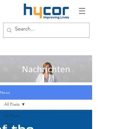
Nachrichten
News
All Posts
All Posts
2022