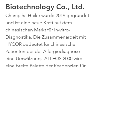
Biotechnology Co., Ltd.
Changsha Haike wurde 2019 gegründet 
und ist eine neue Kraft auf dem 
chinesischen Markt für In-vitro-
Diagnostika. Die Zusammenarbeit mit 
HYCOR bedeutet für chinesische 
Patienten bei der Allergiediagnose 
eine Umwälzung.  ALLEOS 2000 wird 
eine breite Palette der Reagenzien für 
die Diagnose bieten, die Mischungen, 
Reinextrakte und molekulare 
Komponenten einschließt.    
2020
NOVEOS