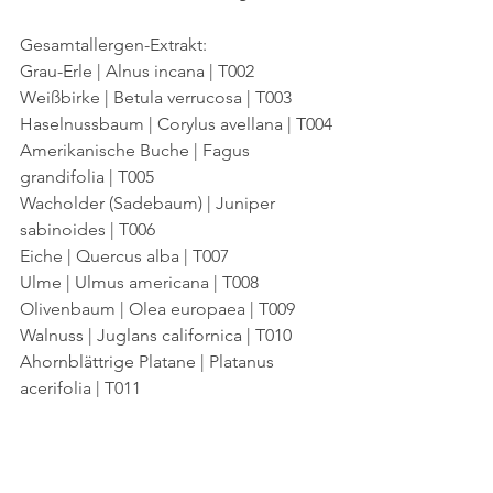
Gesamtallergen-Extrakt:
Grau-Erle | Alnus incana | T002
Weißbirke | Betula verrucosa | T003
Haselnussbaum | Corylus avellana | T004
Amerikanische Buche | Fagus 
grandifolia | T005
Wacholder (Sadebaum) | Juniper 
sabinoides | T006
Eiche | Quercus alba | T007
Ulme | Ulmus americana | T008
Olivenbaum | Olea europaea | T009
Walnuss | Juglans californica | T010
Ahornblättrige Platane | Platanus 
acerifolia | T011
Rosenkranz-Pappel | Populus deltoides 
| T014
Weiß-Esche | Fraxinus americana | T015