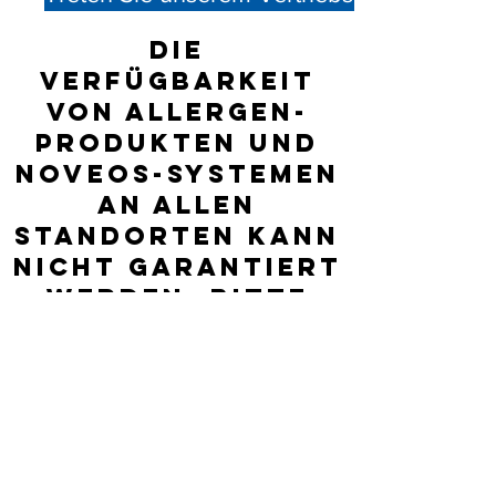
Die
Verfügbarkeit
von Allergen-
Produkten und
NOVEOS-Systemen
an allen
Standorten kann
nicht garantiert
werden; Bitte
erkundigen Sie
sich direkt bei
dem
aufgeführten
Händler nach
dem genauen