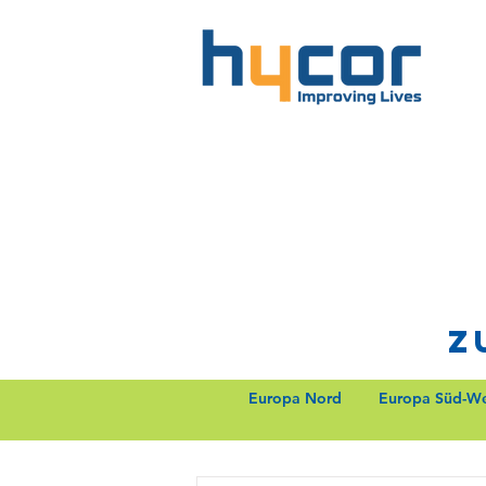
Z
Europa Nord
Europa Süd-We