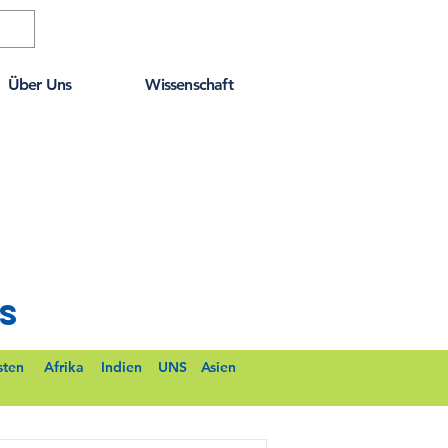
Über Uns
Wissenschaft
s
sten
Afrika
Indien
UNS
Asien