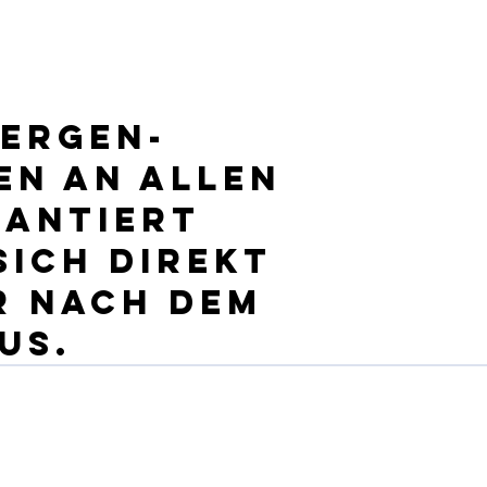
lergen-
en an allen
rantiert
sich direkt
r nach dem
us.
Ressourcen