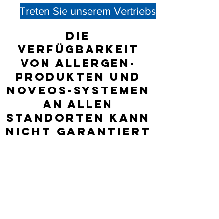
Treten Sie unserem Vertriebsnetz bei
Die
Verfügbarkeit
von Allergen-
Produkten und
NOVEOS-Systemen
an allen
Standorten kann
nicht garantiert
werden; Bitte
erkundigen Sie
sich direkt bei
dem
aufgeführten
Händler nach