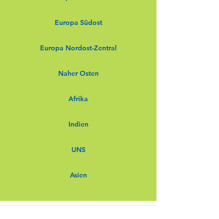
Europa Südost
Europa Nordost-Zentral
Naher Osten
Afrika
Indien
UNS
Asien