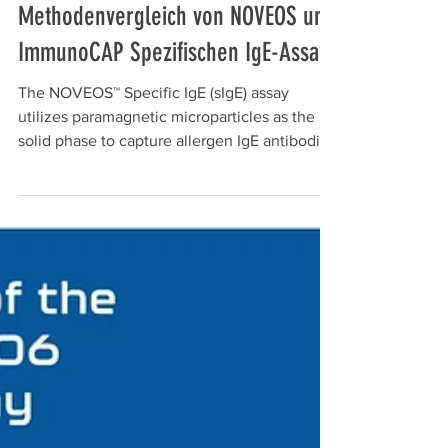
Klinische Übereinstimmung und
Methodenvergleich von NOVEOS und
ImmunoCAP Spezifischen IgE-Assays
The NOVEOS™ Specific IgE (sIgE) assay
utilizes paramagnetic microparticles as the
solid phase to capture allergen IgE antibodies